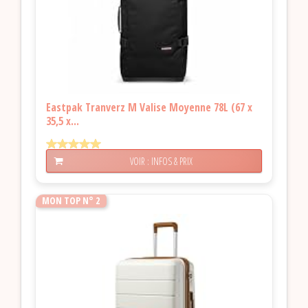
Eastpak Tranverz M Valise Moyenne 78L (67 x
35,5 x...
VOIR : INFOS & PRIX
MON TOP N° 2